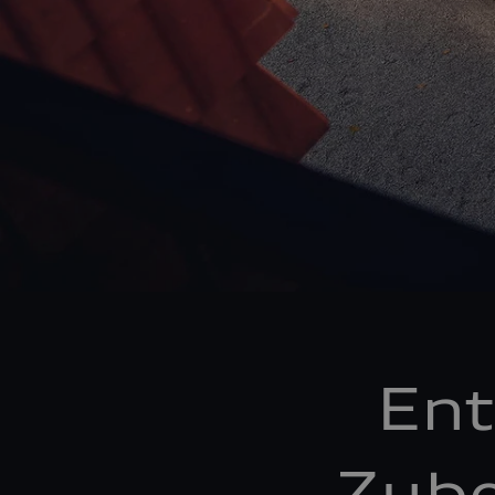
Ent
Zube