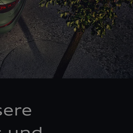
sere
s und