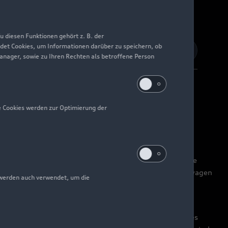
 diesen Funktionen gehört z. B. der
det Cookies, um Informationen darüber zu speichern, ob
Manager, sowie zu Ihren Rechten als betroffene Person
e Cookies werden zur Optimierung der
Barrierefreiheit
Digital Services Act
EU Data Act
nnzeichen „Volkswagen Financial Services“ verschiedene
 Leasing GmbH), Versicherungsleistungen (durch Volkswagen
 werden auch verwendet, um die
zlich werden Versicherungsprodukte anderer Anbieter
erung ist der Anteil der zertifizierten Verkäufer dieses