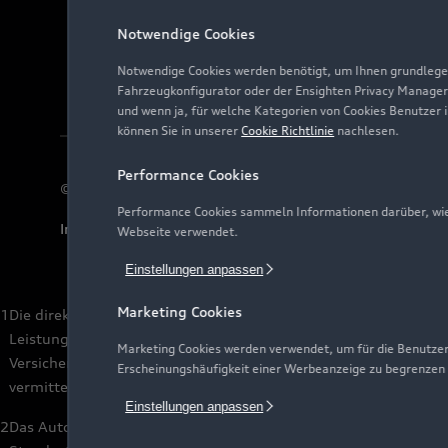
Notwendige Cookies
Notwendige Cookies werden benötigt, um Ihnen grundlegen
Fahrzeugkonfigurator oder der Ensighten Privacy Manager
und wenn ja, für welche Kategorien von Cookies Benutzer 
können Sie in unserer
Cookie Richtlinie
nachlesen.
Performance Cookies
© 2026 AUDI AG. Alle Rechte vorbehalten
Performance Cookies sammeln Informationen darüber, wie 
Impressum
Rechtliches
Hinweisgebersystem
Date
Webseite verwendet.
Einstellungen anpassen
Marketing Cookies
1
Die direkten und indirekten Tochtergesellschaften der Volksw
Leistungen. Es handelt sich hierbei um Bankleistungen (durc
Marketing Cookies werden verwendet, um für die Benutzer
Versicherung AG, Volkswagen Autoversicherung AG) sowie Mobi
Erscheinungshäufigkeit einer Werbeanzeige zu begrenzen
vermittelt.
Einstellungen anpassen
2
Das Autohaus ist zertifiziert von der Audi Leasing, Zweigniede