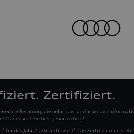
ziert. Zertifiziert.
fsgerechte Beratung, die neben der umfassenden Informa
t? Dann sind Sie hier genau richtig!
es
für das Jahr 2026 zertifiziert
. Die Zertifizierung ste
1
2