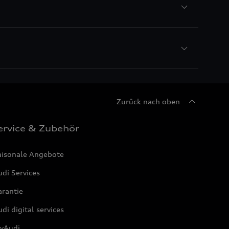
Zurück nach oben
ervice & Zubehör
aisonale Angebote
di Services
arantie
di digital services
yAudi