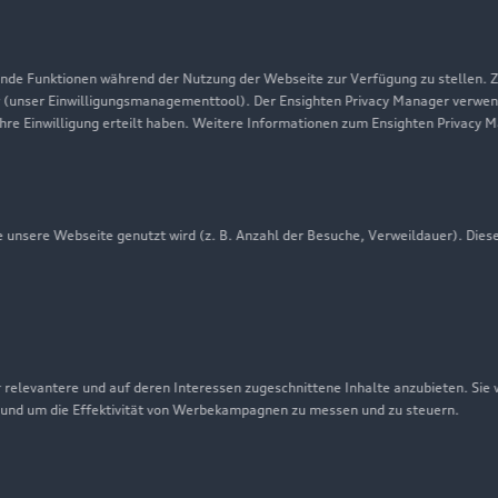
de Funktionen während der Nutzung der Webseite zur Verfügung zu stellen. Zu
 (unser Einwilligungsmanagementtool). Der Ensighten Privacy Manager verwen
ihre Einwilligung erteilt haben. Weitere Informationen zum Ensighten Privacy 
unsere Webseite genutzt wird (z. B. Anzahl der Besuche, Verweildauer). Dies
nschutzinformation
Cookie-Einstellungen
Cookie-Richtlinie
agen Financial Services AG erbringen unter dem gemeinsamen Ke
h Volkswagen Bank GmbH), Leasingleistungen (durch Volkswagen
 relevantere und auf deren Interessen zugeschnittene Inhalte anzubieten. Sie
litätsleistungen (u. a. durch Volkswagen Leasing GmbH). Zusät
 und um die Effektivität von Werbekampagnen zu messen und zu steuern.
rlassung der Volkswagen Leasing GmbH. Die Grundlage der Zertifizi