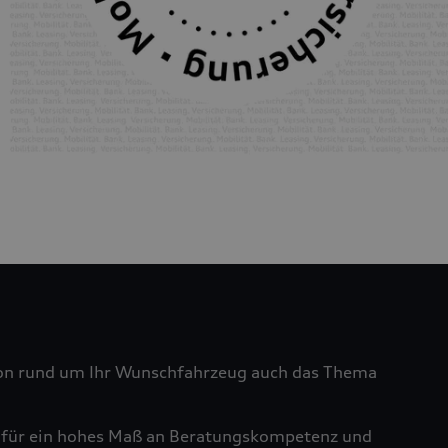
tion rund um Ihr Wunschfahrzeug auch das Thema
ht für ein hohes Maß an Beratungskompetenz und