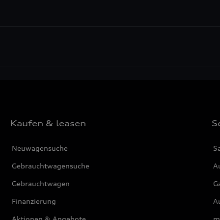
Kaufen & leasen
S
Neuwagensuche
S
Gebrauchtwagensuche
Au
Gebrauchtwagen
G
Finanzierung
Au
Aktionen & Angebote
m