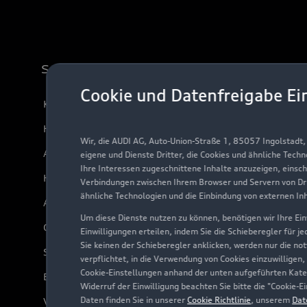
Support
Cookie und Datenfreigabe Ei
Kundenservice
Händlersuche
Wir, die AUDI AG, Auto-Union-Straße 1, 85057 Ingolstadt
Audi Code
eigene und Dienste Dritter, die Cookies und ähnliche Tech
Ihre Interessen zugeschnittene Inhalte anzuzeigen, einsc
Häufige Fragen (FAQ)
Verbindungen zwischen Ihrem Browser und Servern von Dri
ähnliche Technologien und die Einbindung von externen In
Audi Online Beratung
Um diese Dienste nutzen zu können, benötigen wir Ihre Einw
Online-Terminvereinbarung
Einwilligungen erteilen, indem Sie die Schieberegler für j
Sie keinen der Schieberegler anklicken, werden nur die no
Servicekontakt
verpflichtet, in die Verwendung von Cookies einzuwilligen,
Cookie-Einstellungen anhand der unten aufgeführten Kateg
Bordbuch & Bedienungsanleitungen
Widerruf der Einwilligung beachten Sie bitte die "Cookie
Daten finden Sie in unserer
Cookie Richtlinie
, unserem
Dat
Verträge kündigen