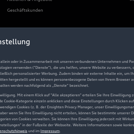
Geschäftskunden
Über Audi
nstellung
Unternehmen
Karriere
, allein oder in Zusammenarbeit mit unseren verbundenen Unternehmen und Part
Investor Relations
nologien verwenden ("Dienste"), die uns helfen, unsere Website zu verbessern,
hließlich personalisierter Werbung. Zudem binden wir externe Inhalte ein, um I
Presse & Media Center
tten hergestellt und es können personenbezogene Daten von Ihrem Browser an 
halten werden nachfolgend als „Dienste“ bezeichnet.
Datenschutz
illigung. Mit einem Klick auf "Alle akzeptieren" erteilen Sie Ihre Einwilligung
Audi erleben
ede Cookie-Kategorie einzeln anklicken und diese Einstellungen durch Klicken au
twendigen Cookies (z. B. der Ensighten Privacy Manager, unser Einwilligungsma
Newsletter
 aber wenn Sie Ihre Einwilligung nicht erteilen, können Sie bestimmte unserer 
orien von Cookies verwalten. Sie können Ihre Einwilligung jederzeit mit Wirku
-Einstellungen" in der Fußzeile der Webseite. Weitere Informationen sowie ko
enschutzhinweis
und im
Impressum
.